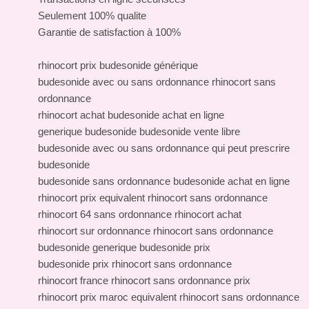
Seulement 100% qualite
Garantie de satisfaction à 100%
rhinocort prix budesonide générique
budesonide avec ou sans ordonnance rhinocort sans
ordonnance
rhinocort achat budesonide achat en ligne
generique budesonide budesonide vente libre
budesonide avec ou sans ordonnance qui peut prescrire
budesonide
budesonide sans ordonnance budesonide achat en ligne
rhinocort prix equivalent rhinocort sans ordonnance
rhinocort 64 sans ordonnance rhinocort achat
rhinocort sur ordonnance rhinocort sans ordonnance
budesonide generique budesonide prix
budesonide prix rhinocort sans ordonnance
rhinocort france rhinocort sans ordonnance prix
rhinocort prix maroc equivalent rhinocort sans ordonnance