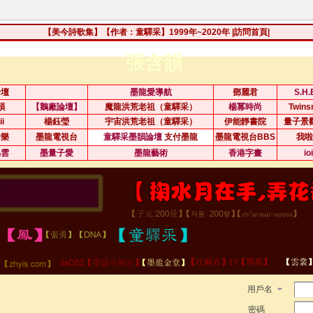
【美今詩歌集】【作者：童驛采】1999年~2020年
|訪問首頁|
張含韻
論壇
墨龍愛導航
鄧麗君
S.H
韻
【鵝廠論壇】
魔龍洪荒老祖（童驛采）
楊冪時尚
Twin
ii
楊鈺瑩
宇宙洪荒老祖（童驛采）
伊能靜書院
量子景
音樂
墨龍電視台
童驛采墨韻論壇
支付墨龍
墨龍電視台BBS
我啦
易雲
墨量子愛
墨龍藝術
香港字畫
io
用戶名
密碼