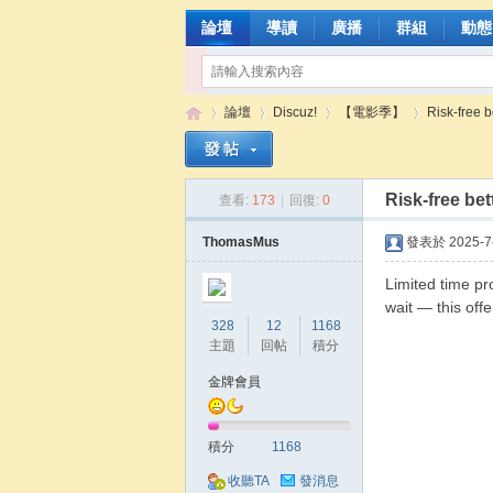
論壇
導讀
廣播
群組
動態
論壇
Discuz!
【電影季】
Risk-free b
Risk-free be
查看:
173
|
回復:
0
張
»
›
›
›
ThomasMus
發表於 2025-7-
Limited time pr
wait — this off
328
12
1168
主題
回帖
積分
金牌會員
含
積分
1168
收聽TA
發消息