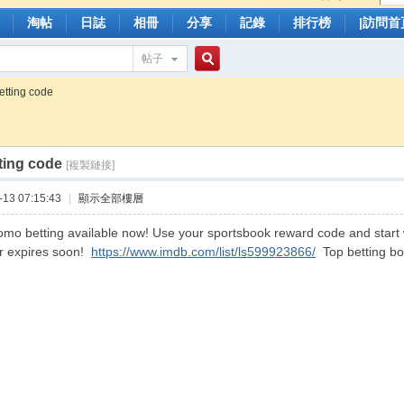
淘帖
日誌
相冊
分享
記錄
排行榜
|訪問首
帖子
搜
etting code
tting code
索
[複製鏈接]
13 07:15:43
|
顯示全部樓層
omo betting available now! Use your sportsbook reward code and start 
er expires soon!
https://www.imdb.com/list/ls599923866/
Top betting bo