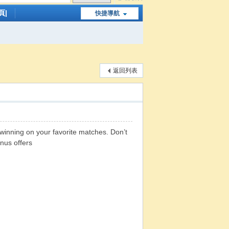
頁|
快捷導航
返回列表
winning on your favorite matches. Don’t
nus offers