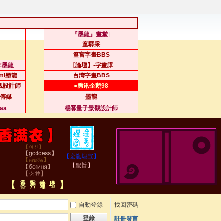
『墨龍』畫堂 |
童驛采
篁宮字畫BBS
.E墨龍
【論壇】-字畫譚
sml墨龍
台灣字畫BBS
觀設計師
●腾讯企鹅98
傳媒
墨龍
iaa
楊冪量子景觀設計師
自動登錄
找回密碼
登錄
註冊發言