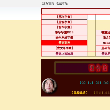
設為首頁
收藏本站
【墨聯字畫】
【墨龍字畫】
【龍帝字畫】
數字字畫BBS
書畫
操作系統字畫
張含
墨龍商務
usax
【豐女草字畫】
墨界
墨龍上海論壇
墨龍