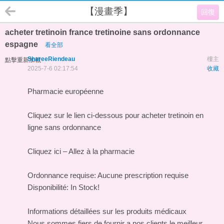
【漫畫季】
回復
acheter tretinoin france tretinoine sans ordonnance
espagne
看全部
ShareeRiendeau
樓主
點擊重新加載
2025-7-6 02:17:54
收藏
Pharmacie européenne
Cliquez sur le lien ci-dessous pour acheter tretinoin en
ligne sans ordonnance
Cliquez ici – Allez à la pharmacie
Ordonnance requise: Aucune prescription requise
Disponibilité: In Stock!
Informations détaillées sur les produits médicaux
Nous sommes fiers de fournir a nos clients le meilleur