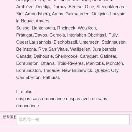
Amblève, Deerlijk, Durbuy, Beerse, Olne, Steenokkerzeel,
Sint-Amandsberg, Amay, Galmaarden, Ottignies-Louvain-
la-Neuve, Anvers.
Suisse: Lichtensteig, Rheineck, Wetzikon,
Prättigau/Davos, Gordola, Interlaken-Oberhasli, Pully,
Ouest Lausannois, Bischofszell, Unterseen, Steinhausen,
Bellinzona, Riva San Vitale, Wallisellen, Jura bernois.
Canada: Dalhousie, Sherbrooke, Caraquet, Gatineau,
Edmunston, Ottawa, Trois-Rivieres, Manitoba, Moncton,
Edmundston, Tracadie, New Brunswick, Québec City,
Campbellton, Bathurst.
Lire plus:
urispas sans ordonnance urispas avec ou sans
ordonnance
點擊重新加載