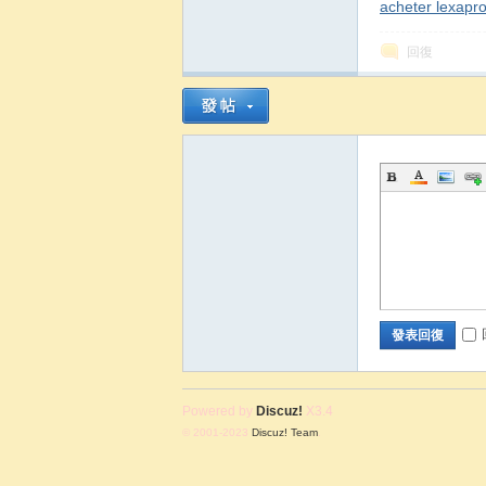
acheter lexapr
回復
發表回復
Powered by
Discuz!
X3.4
© 2001-2023
Discuz! Team
.