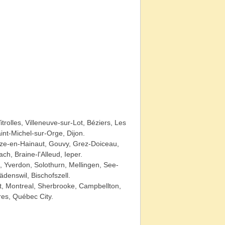
rolles, Villeneuve-sur-Lot, Béziers, Les
int-Michel-sur-Orge, Dijon.
euze-en-Hainaut, Gouvy, Grez-Doiceau,
h, Braine-l'Alleud, Ieper.
, Yverdon, Solothurn, Mellingen, See-
denswil, Bischofszell.
, Montreal, Sherbrooke, Campbellton,
res, Québec City.