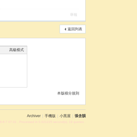
舉報
返回列表
高級模式
本版積分規則
Archiver
|
手機版
|
小黑屋
|
張含韻
6-8-7 07:31
, Processed in 0.021225 second(s), 19 queries .