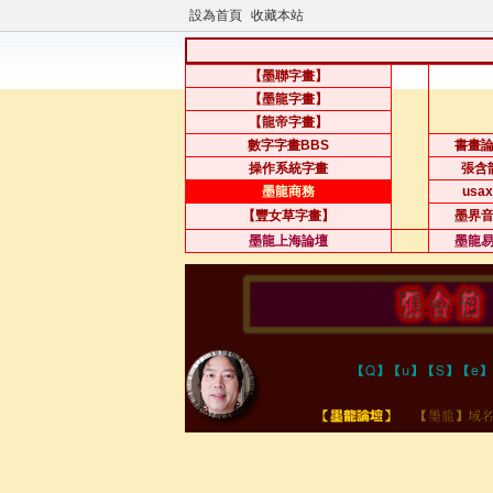
設為首頁
收藏本站
【墨聯字畫】
【墨龍字畫】
【龍帝字畫】
數字字畫BBS
書畫
操作系統字畫
張含
墨龍商務
usax
【豐女草字畫】
墨界
墨龍上海論壇
墨龍