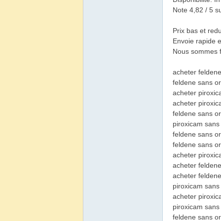
Note 4,82 / 5 s
Prix bas et red
Envoie rapide e
Nous sommes fie
韻
acheter felden
feldene sans o
acheter piroxi
acheter piroxi
feldene sans o
piroxicam sans
feldene sans o
feldene sans o
acheter piroxi
acheter felden
acheter felden
piroxicam sans
acheter piroxi
piroxicam sans
feldene sans o