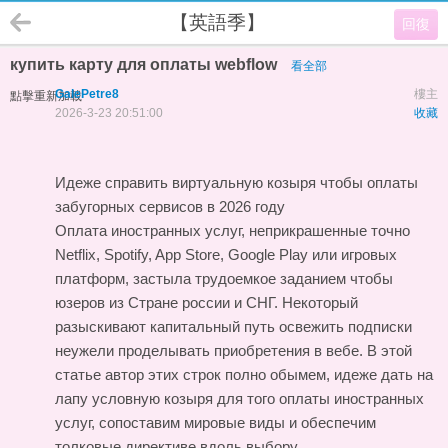
【英語季】
回復
купить карту для оплаты webflow
看全部
GalePetre8
樓主
點擊重新加載
2026-3-23 20:51:00
收藏
Идеже справить виртуальную козыря чтобы оплаты
забугорных сервисов в 2026 году
Оплата иностранных услуг, неприкрашенные точно
Netflix, Spotify, App Store, Google Play или игровых
платформ, застыла трудоемкое заданием чтобы
юзеров из Стране россии и СНГ. Некоторый
разыскивают капитальный путь освежить подписки
неужели проделывать приобретения в вебе. В этой
статье автор этих строк полно обымем, идеже дать на
лапу условную козыря для того оплаты иностранных
услуг, сопоставим мировые виды и обеспечим
толковые директиве вдоль выбору.