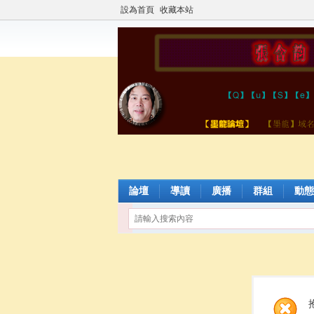
設為首頁
收藏本站
論壇
導讀
廣播
群組
動態