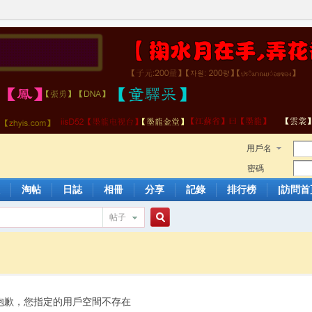
用戶名
密碼
淘帖
日誌
相冊
分享
記錄
排行榜
|訪問首
帖子
搜
索
抱歉，您指定的用戶空間不存在