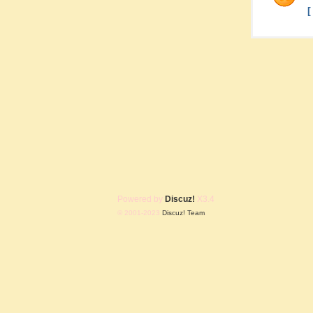
Powered by
Discuz!
X3.4
© 2001-2023
Discuz! Team
.