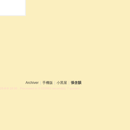
Archiver
|
手機版
|
小黑屋
|
張含韻
26-8-9 18:30
, Processed in 0.020663 second(s), 7 queries .