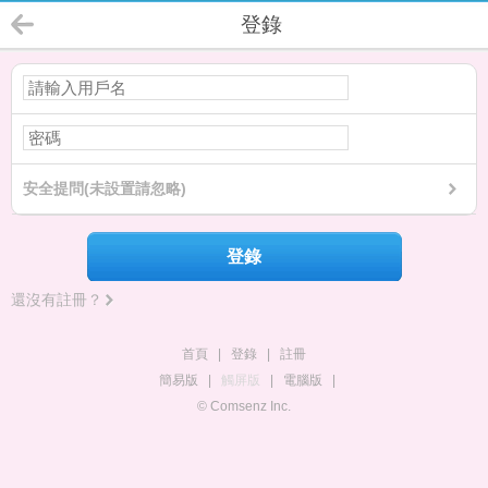
登錄
安全提問(未設置請忽略)
登錄
還沒有註冊？
首頁
|
登錄
|
註冊
簡易版
|
觸屏版
|
電腦版
|
© Comsenz Inc.