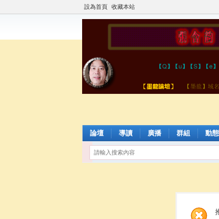
設為首頁
收藏本站
論壇
導讀
廣播
群組
動態