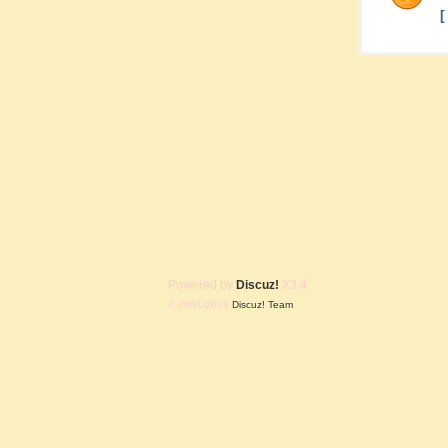
Powered by
Discuz!
X3.4
© 2001-2023
Discuz! Team
.