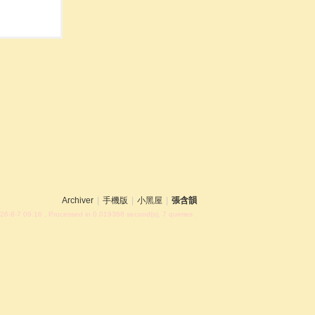
Archiver
|
手機版
|
小黑屋
|
張含韻
26-8-7 09:16
, Processed in 0.019368 second(s), 7 queries .