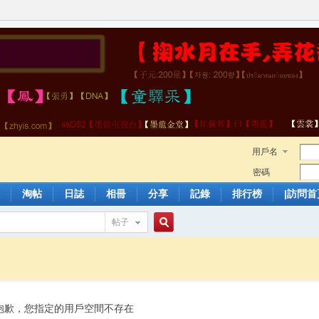
用戶名
密碼
淘帖
日誌
相冊
分享
記錄
排行榜
|訪問首
帖子
搜
索
抱歉，您指定的用戶空間不存在