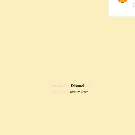
Powered by
Discuz!
X3.4
© 2001-2023
Discuz! Team
.