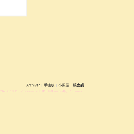
Archiver
|
手機版
|
小黑屋
|
張含韻
26-8-8 13:11
, Processed in 0.018169 second(s), 7 queries .