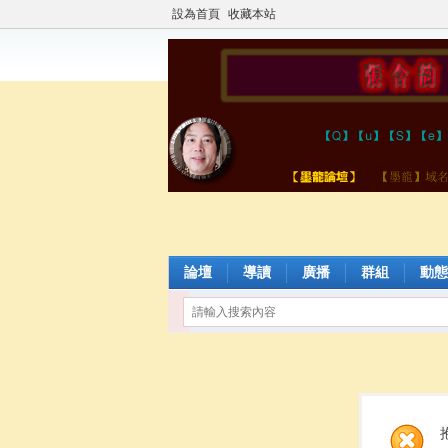
設為首頁
收藏本站
論壇
導讀
廣播
群組
動態