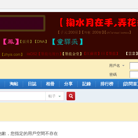
用戶名
密碼
淘帖
日誌
相冊
分享
記錄
排行榜
|訪問首
帖子
搜
索
抱歉，您指定的用戶空間不存在