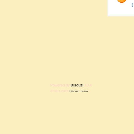
Powered by
Discuz!
X3.4
© 2001-2023
Discuz! Team
.