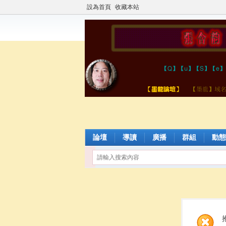
設為首頁
收藏本站
論壇
導讀
廣播
群組
動態