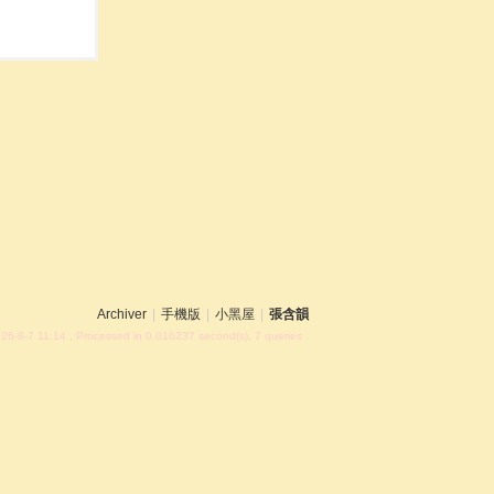
Archiver
|
手機版
|
小黑屋
|
張含韻
26-8-7 11:14
, Processed in 0.016237 second(s), 7 queries .