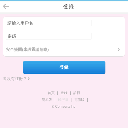
登錄
安全提問(未設置請忽略)
登錄
還沒有註冊？
首頁
|
登錄
|
註冊
簡易版
|
觸屏版
|
電腦版
|
© Comsenz Inc.