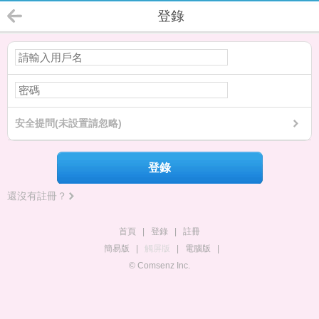
登錄
安全提問(未設置請忽略)
登錄
還沒有註冊？
首頁
|
登錄
|
註冊
簡易版
|
觸屏版
|
電腦版
|
© Comsenz Inc.