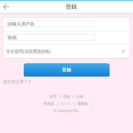
登錄
安全提問(未設置請忽略)
登錄
還沒有註冊？
首頁
|
登錄
|
註冊
簡易版
|
觸屏版
|
電腦版
|
© Comsenz Inc.