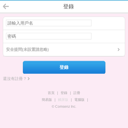
登錄
安全提問(未設置請忽略)
登錄
還沒有註冊？
首頁
|
登錄
|
註冊
簡易版
|
觸屏版
|
電腦版
|
© Comsenz Inc.