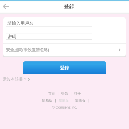
登錄
安全提問(未設置請忽略)
登錄
還沒有註冊？
首頁
|
登錄
|
註冊
簡易版
|
觸屏版
|
電腦版
|
© Comsenz Inc.