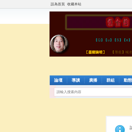
設為首頁
收藏本站
論壇
導讀
廣播
群組
動態