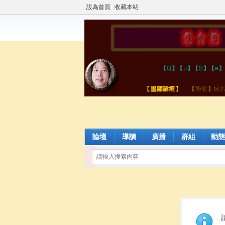
設為首頁
收藏本站
論壇
導讀
廣播
群組
動態