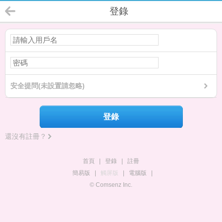
登錄
安全提問(未設置請忽略)
登錄
還沒有註冊？
首頁
|
登錄
|
註冊
簡易版
|
觸屏版
|
電腦版
|
© Comsenz Inc.