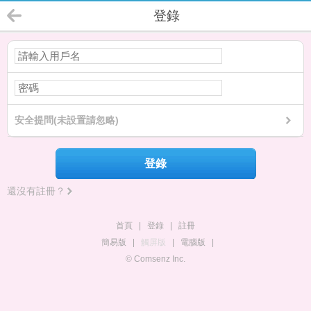
登錄
安全提問(未設置請忽略)
登錄
還沒有註冊？
首頁
|
登錄
|
註冊
簡易版
|
觸屏版
|
電腦版
|
© Comsenz Inc.