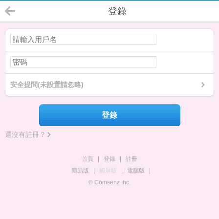
登錄
安全提問(未設置請忽略)
登錄
還沒有註冊？
首頁
|
登錄
|
註冊
簡易版
|
觸屏版
|
電腦版
|
© Comsenz Inc.