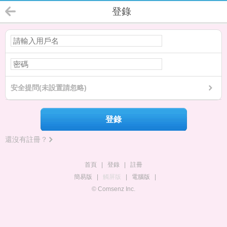
登錄
安全提問(未設置請忽略)
登錄
還沒有註冊？
首頁
|
登錄
|
註冊
簡易版
|
觸屏版
|
電腦版
|
© Comsenz Inc.