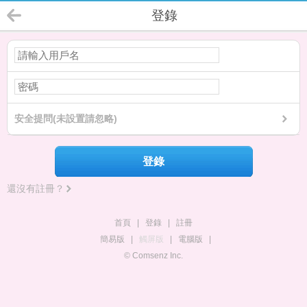
登錄
安全提問(未設置請忽略)
登錄
還沒有註冊？
首頁
|
登錄
|
註冊
簡易版
|
觸屏版
|
電腦版
|
© Comsenz Inc.