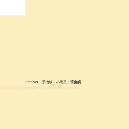
Archiver
|
手機版
|
小黑屋
|
張含韻
26-8-8 06:02
, Processed in 0.015018 second(s), 7 queries .