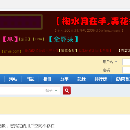
用戶名
密碼
淘帖
日誌
相冊
分享
記錄
排行榜
|訪問首
帖子
搜
索
抱歉，您指定的用戶空間不存在