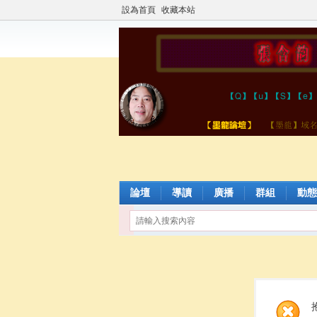
設為首頁
收藏本站
論壇
導讀
廣播
群組
動態