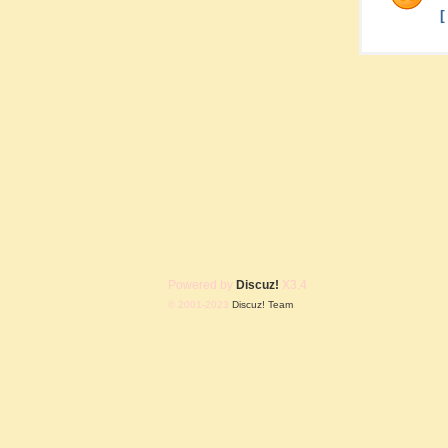
Powered by
Discuz!
X3.4
© 2001-2023
Discuz! Team
.