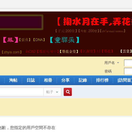
用戶名
密碼
淘帖
日誌
相冊
分享
記錄
排行榜
|訪問首
帖子
搜
索
抱歉，您指定的用戶空間不存在