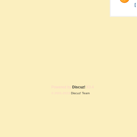
Powered by
Discuz!
X3.4
© 2001-2023
Discuz! Team
.