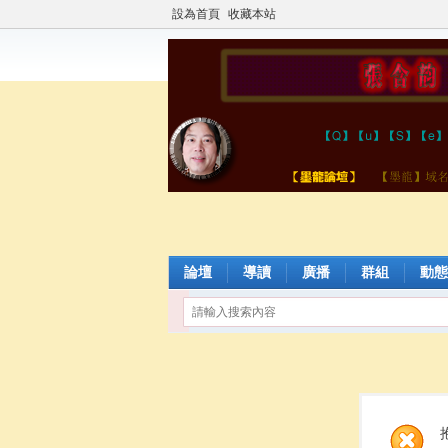
設為首頁
收藏本站
論壇
導讀
廣播
群組
動態