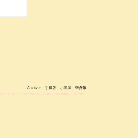
Archiver
|
手機版
|
小黑屋
|
張含韻
26-8-6 15:08
, Processed in 0.013470 second(s), 7 queries .