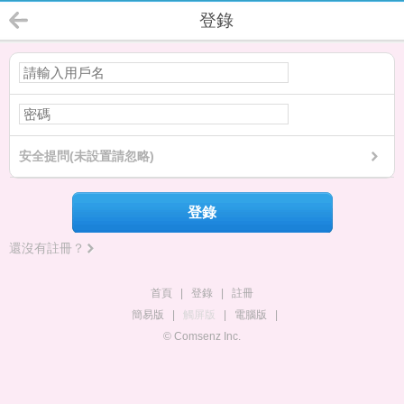
登錄
安全提問(未設置請忽略)
登錄
還沒有註冊？
首頁
|
登錄
|
註冊
簡易版
|
觸屏版
|
電腦版
|
© Comsenz Inc.