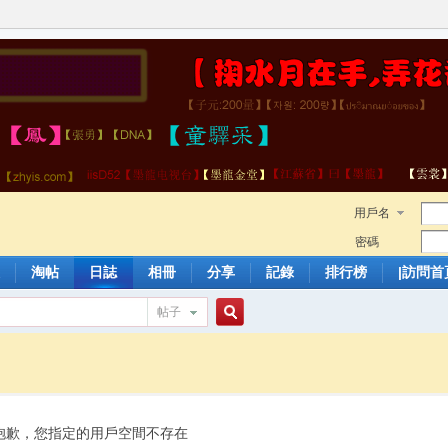
用戶名
密碼
淘帖
日誌
相冊
分享
記錄
排行榜
|訪問首
帖子
搜
索
抱歉，您指定的用戶空間不存在