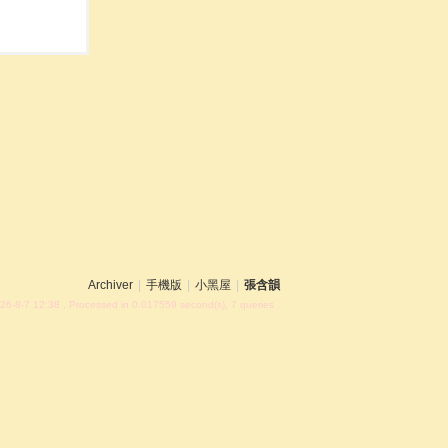
Archiver
|
手機版
|
小黑屋
|
張含韻
26-8-7 12:38
, Processed in 0.017559 second(s), 7 queries .