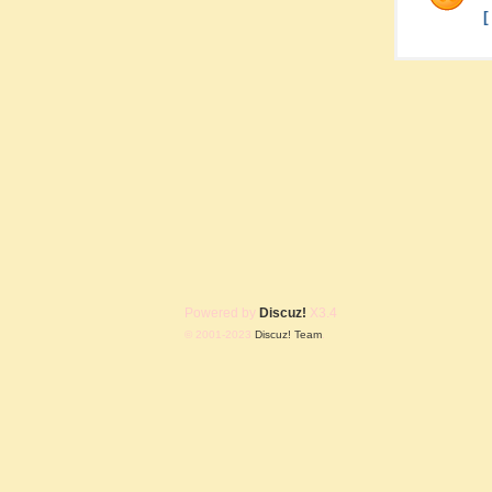
Powered by
Discuz!
X3.4
© 2001-2023
Discuz! Team
.