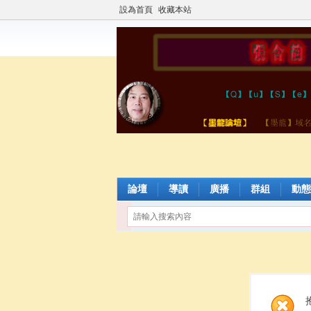
設為首頁
收藏本站
論壇
導讀
廣播
群組
動態