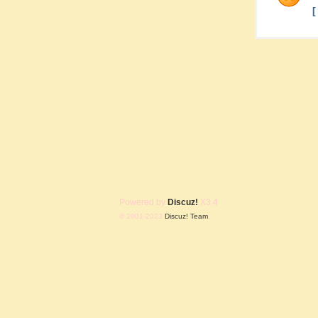
Powered by
Discuz!
X3.4
© 2001-2023
Discuz! Team
.