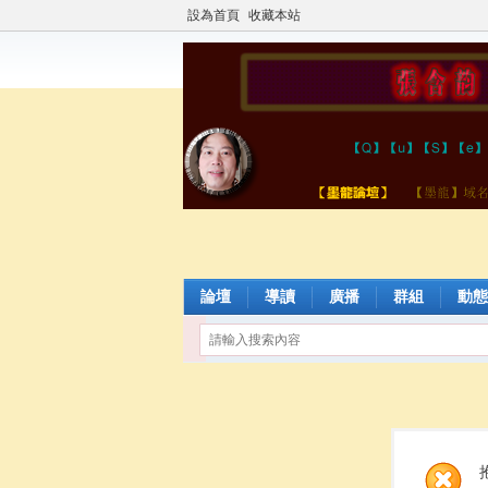
設為首頁
收藏本站
論壇
導讀
廣播
群組
動態