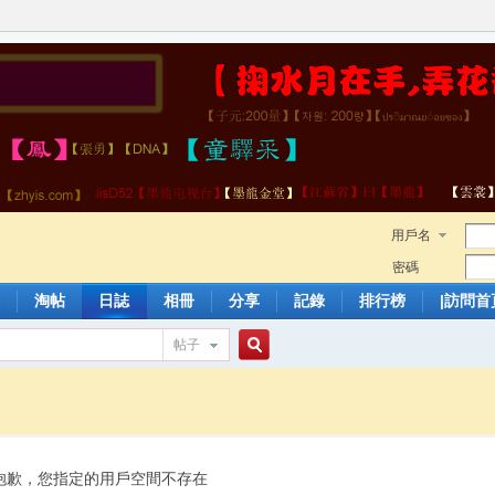
用戶名
密碼
淘帖
日誌
相冊
分享
記錄
排行榜
|訪問首
帖子
搜
索
抱歉，您指定的用戶空間不存在