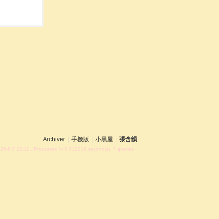
Archiver
|
手機版
|
小黑屋
|
張含韻
26-8-7 22:11
, Processed in 0.012219 second(s), 7 queries .