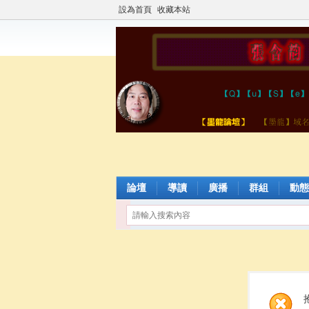
設為首頁
收藏本站
論壇
導讀
廣播
群組
動態