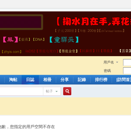
用戶名
密碼
淘帖
日誌
相冊
分享
記錄
排行榜
|訪問首
帖子
搜
索
抱歉，您指定的用戶空間不存在