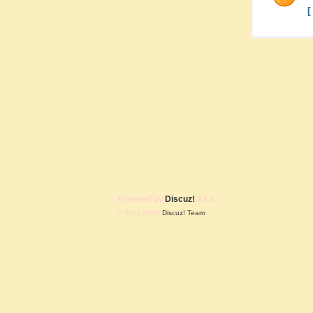
Powered by
Discuz!
X3.4
© 2001-2023
Discuz! Team
.