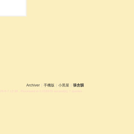
Archiver
|
手機版
|
小黑屋
|
張含韻
26-8-7 12:30
, Processed in 0.018370 second(s), 7 queries .