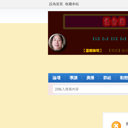
設為首頁
收藏本站
論壇
導讀
廣播
群組
動態