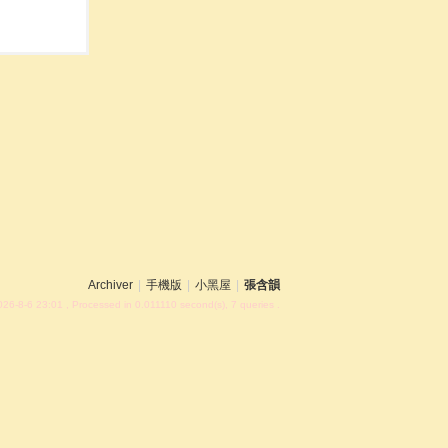
Archiver
|
手機版
|
小黑屋
|
張含韻
26-8-6 23:01
, Processed in 0.011110 second(s), 7 queries .