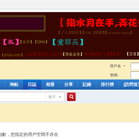
用戶名
密碼
淘帖
日誌
相冊
分享
記錄
排行榜
|訪問首
帖子
搜
索
抱歉，您指定的用戶空間不存在