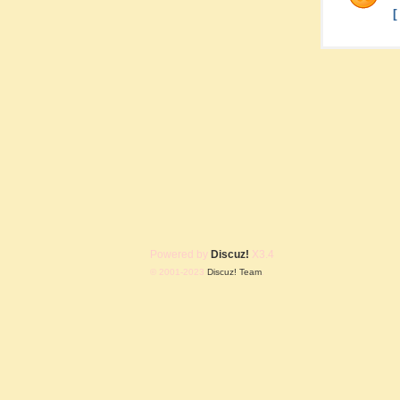
Powered by
Discuz!
X3.4
© 2001-2023
Discuz! Team
.