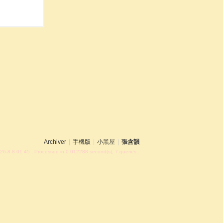
Archiver
|
手機版
|
小黑屋
|
張含韻
26-8-8 01:45
, Processed in 0.012288 second(s), 7 queries .