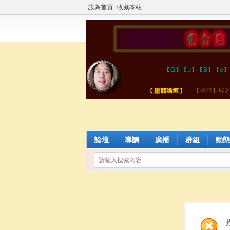
設為首頁
收藏本站
論壇
導讀
廣播
群組
動態