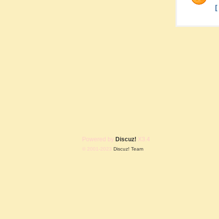
Powered by
Discuz!
X3.4
© 2001-2023
Discuz! Team
.