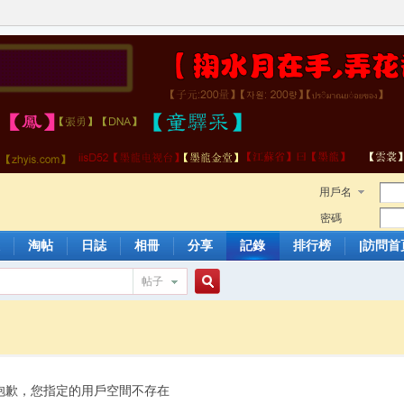
用戶名
密碼
淘帖
日誌
相冊
分享
記錄
排行榜
|訪問首
帖子
搜
索
抱歉，您指定的用戶空間不存在