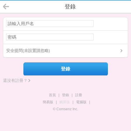
登錄
安全提問(未設置請忽略)
登錄
還沒有註冊？
首頁
|
登錄
|
註冊
簡易版
|
觸屏版
|
電腦版
|
© Comsenz Inc.