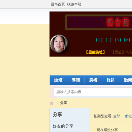
設為首頁
收藏本站
論壇
導讀
廣播
群組
動態
分享
分享
按類型查看:
全部
|
網址
好友的分享
張
›
現在還沒分享