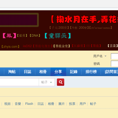
用戶名
密碼
淘帖
日誌
相冊
分享
記錄
排行榜
|訪問首
帖子
搜
|
視頻
|
音樂
|
Flash
|
日誌
|
相冊
|
圖片
|
投票
|
用戶
|
帖子
索