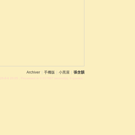
Archiver
|
手機版
|
小黑屋
|
張含韻
26-8-6 20:05
, Processed in 0.017087 second(s), 9 queries .