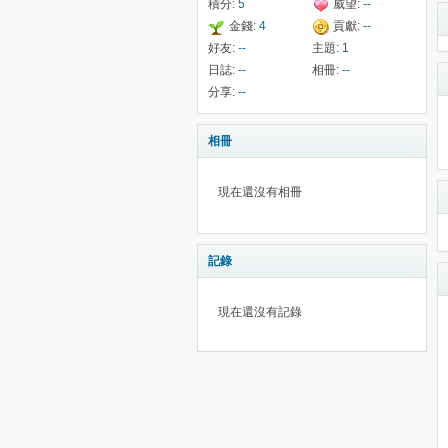
積分:
5
威望:
--
金錢:
4
貢獻:
--
好友:
--
主題:
1
日誌:
--
相冊:
--
分享:
--
相冊
現在還沒有相冊
記錄
現在還沒有記錄