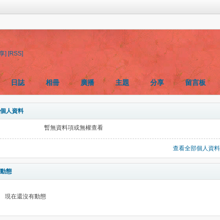
享]
[RSS]
日誌
相冊
廣播
主題
分享
留言板
個人資料
暫無資料項或無權查看
查看全部個人資料
動態
現在還沒有動態