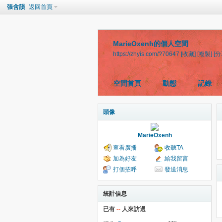
張含韻
返回首頁
MarieOxenh的個人空間
https://zhyis.com/?70647
[收藏]
[複製]
[分
空間首頁
動態
記錄
頭像
MarieOxenh
查看廣播
收聽TA
加為好友
給我留言
打個招呼
發送消息
統計信息
已有
--
人來訪過