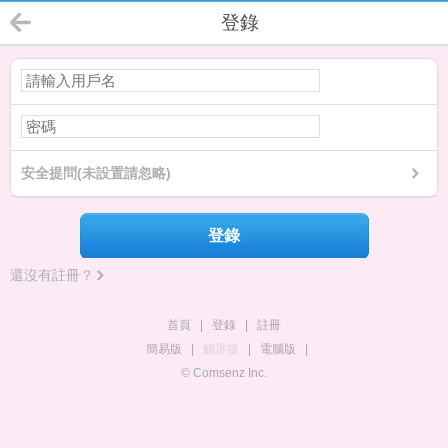
登錄
安全提問(未設置請忽略)
登錄
還沒有註冊？
首頁
|
登錄
|
註冊
簡易版
|
觸屏版
|
電腦版
|
© Comsenz Inc.