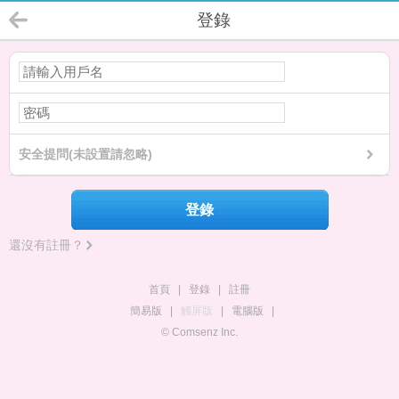
登錄
安全提問(未設置請忽略)
登錄
還沒有註冊？
首頁
|
登錄
|
註冊
簡易版
|
觸屏版
|
電腦版
|
© Comsenz Inc.