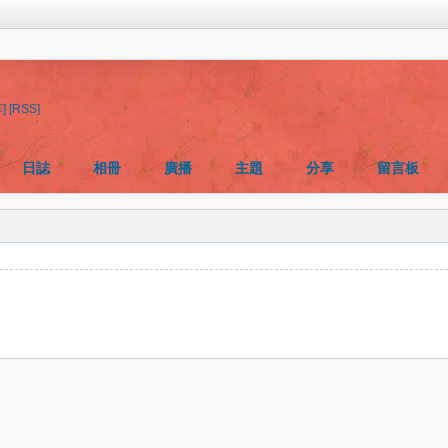
]
[RSS]
日誌
相冊
廣播
主題
分享
留言板