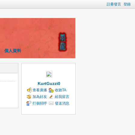
註冊發言
登錄
個人資料
KurtGuzzi0
查看廣播
收聽TA
加為好友
給我留言
打個招呼
發送消息