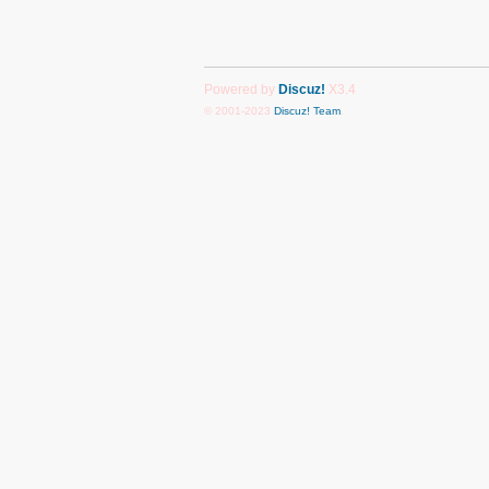
Powered by
Discuz!
X3.4
© 2001-2023
Discuz! Team
.