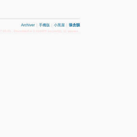
Archiver
|
手機版
|
小黑屋
|
張含韻
7 03:01
, Processed in 0.016029 second(s), 11 queries .