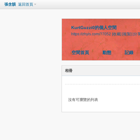
張含韻
返回首頁
KurtGuzzi0的個人空間
https://zhyis.com/?7052
[收藏]
[複製]
[分享
空間首頁
動態
記錄
相冊
沒有可瀏覽的列表