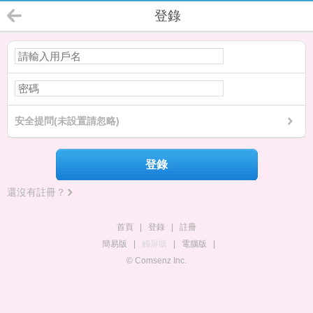
登錄
安全提問(未設置請忽略)
登錄
還沒有註冊？
首頁
|
登錄
|
註冊
簡易版
|
觸屏版
|
電腦版
|
© Comsenz Inc.