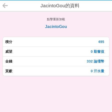
JacintoGou的資料
點擊重新加載
JacintoGou
積分
495
威望
0 勤奮值
金錢
332 論壇幣
貢獻
0 汗水量