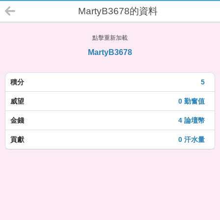
MartyB3678的資料
點擊重新加載
MartyB3678
積分
5
威望
0 勤奮值
金錢
4 論壇幣
貢獻
0 汗水量