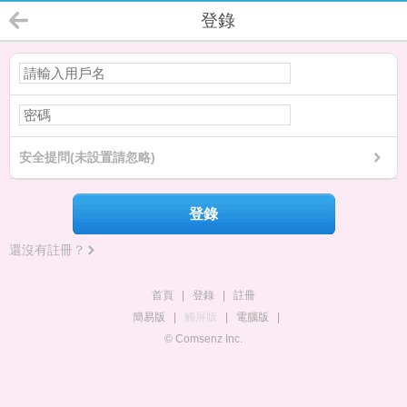
登錄
安全提問(未設置請忽略)
登錄
還沒有註冊？
首頁
|
登錄
|
註冊
簡易版
|
觸屏版
|
電腦版
|
© Comsenz Inc.