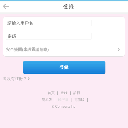
登錄
安全提問(未設置請忽略)
登錄
還沒有註冊？
首頁
|
登錄
|
註冊
簡易版
|
觸屏版
|
電腦版
|
© Comsenz Inc.