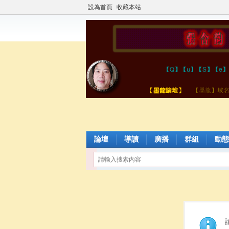
設為首頁
收藏本站
論壇
導讀
廣播
群組
動態