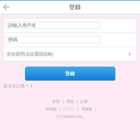
登錄
安全提問(未設置請忽略)
登錄
還沒有註冊？
首頁
|
登錄
|
註冊
簡易版
|
觸屏版
|
電腦版
|
© Comsenz Inc.