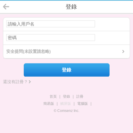
登錄
安全提問(未設置請忽略)
登錄
還沒有註冊？
首頁
|
登錄
|
註冊
簡易版
|
觸屏版
|
電腦版
|
© Comsenz Inc.