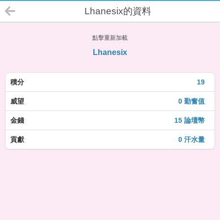
Lhanesix的資料
點擊重新加載
Lhanesix
積分
19
威望
0 勤奮值
金錢
15 論壇幣
貢獻
0 汗水量