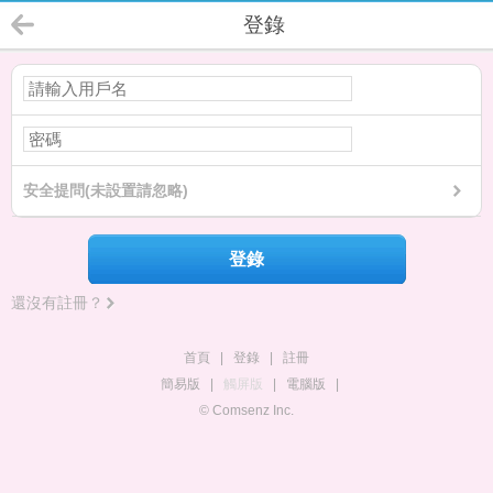
登錄
安全提問(未設置請忽略)
登錄
還沒有註冊？
首頁
|
登錄
|
註冊
簡易版
|
觸屏版
|
電腦版
|
© Comsenz Inc.