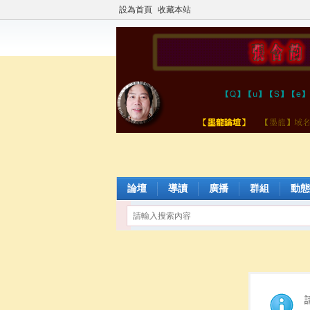
設為首頁
收藏本站
論壇
導讀
廣播
群組
動態