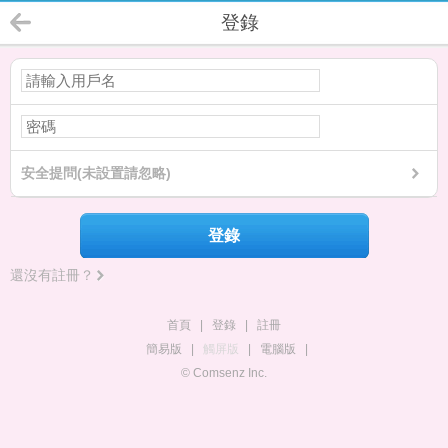
登錄
安全提問(未設置請忽略)
登錄
還沒有註冊？
首頁
|
登錄
|
註冊
簡易版
|
觸屏版
|
電腦版
|
© Comsenz Inc.