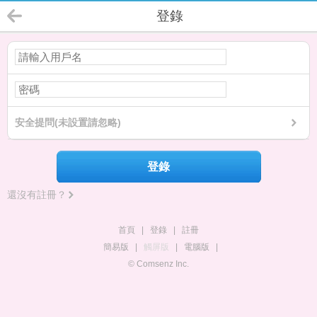
登錄
安全提問(未設置請忽略)
登錄
還沒有註冊？
首頁
|
登錄
|
註冊
簡易版
|
觸屏版
|
電腦版
|
© Comsenz Inc.