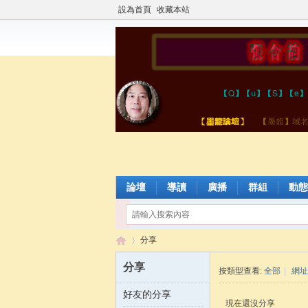
設為首頁
收藏本站
論壇
導讀
廣播
群組
動態
分享
分享
按類型查看:
全部
|
網址
好友的分享
張
›
現在還沒分享