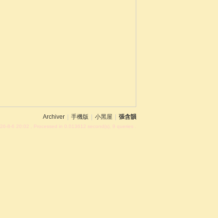
Archiver
|
手機版
|
小黑屋
|
張含韻
26-8-6 20:02
, Processed in 0.013612 second(s), 9 queries .